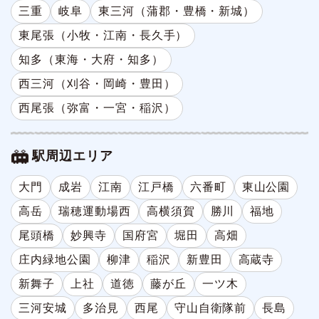
三重
岐阜
東三河（蒲郡・豊橋・新城）
東尾張（小牧・江南・長久手）
知多（東海・大府・知多）
西三河（刈谷・岡崎・豊田）
西尾張（弥富・一宮・稲沢）
駅周辺エリア
大門
成岩
江南
江戸橋
六番町
東山公園
高岳
瑞穂運動場西
高横須賀
勝川
福地
尾頭橋
妙興寺
国府宮
堀田
高畑
庄内緑地公園
柳津
稲沢
新豊田
高蔵寺
新舞子
上社
道徳
藤が丘
一ツ木
三河安城
多治見
西尾
守山自衛隊前
長島