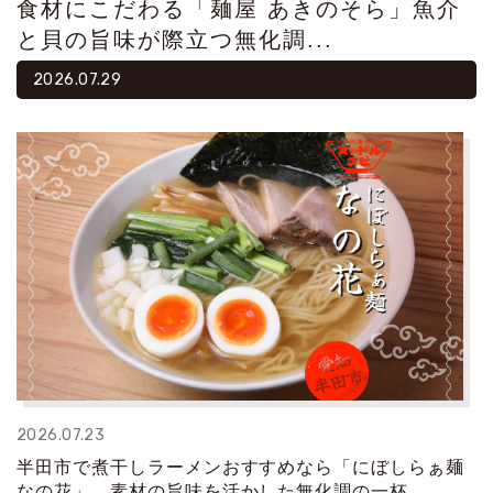
食材にこだわる「麺屋 あきのそら」魚介
と貝の旨味が際立つ無化調...
2026.07.29
2026.07.23
半田市で煮干しラーメンおすすめなら「にぼしらぁ麺
なの花」。素材の旨味を活かした無化調の一杯