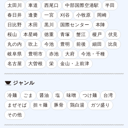
太田川
車道
西尾口
中部国際空港駅
半田
春日井
逢妻
一宮
刈谷
小牧原
岡崎
日比野
木田
黒川
国際センター
本陣
桜山
本星崎
徳重
青塚
蟹江
榎戸
伏見
丸の内
吹上
今池
豊明
前後
細田
比良
岐阜県
豊明市
赤池
大府
今池・千種
名古屋
大曽根
栄
金山・上前津
ジャンル
冷麺
ごま
醤油
塩
味噌
つけ麺
台湾
まぜそば
担々麺
豚骨
鶏白湯
ガツ盛り
その他