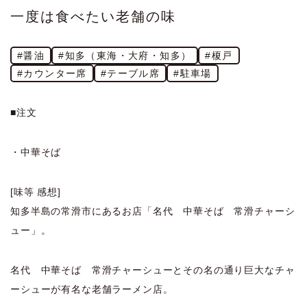
一度は食べたい老舗の味
#醤油
#知多（東海・大府・知多）
#榎戸
#カウンター席
#テーブル席
#駐車場
■注文
・中華そば
[味等 感想]
知多半島の常滑市にあるお店「名代 中華そば 常滑チャーシ
ュー」。
名代 中華そば 常滑チャーシューとその名の通り巨大なチャ
ーシューが有名な老舗ラーメン店。