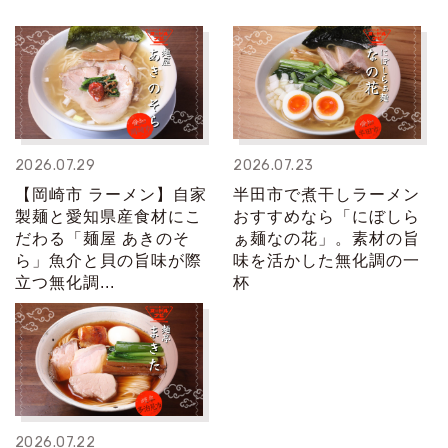
2026.07.29
2026.07.23
【岡崎市 ラーメン】自家
半田市で煮干しラーメン
製麺と愛知県産食材にこ
おすすめなら「にぼしら
だわる「麺屋 あきのそ
ぁ麺なの花」。素材の旨
ら」魚介と貝の旨味が際
味を活かした無化調の一
立つ無化調...
杯
2026.07.22