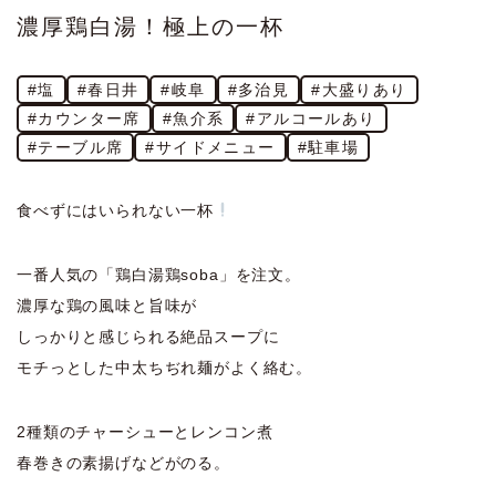
濃厚鶏白湯！極上の一杯
#塩
#春日井
#岐阜
#多治見
#大盛りあり
#カウンター席
#魚介系
#アルコールあり
#テーブル席
#サイドメニュー
#駐車場
食べずにはいられない一杯
一番人気の「鶏白湯鶏soba」を注文。
濃厚な鶏の風味と旨味が
しっかりと感じられる絶品スープに
モチっとした中太ちぢれ麺がよく絡む。
2種類のチャーシューとレンコン煮
春巻きの素揚げなどがのる。