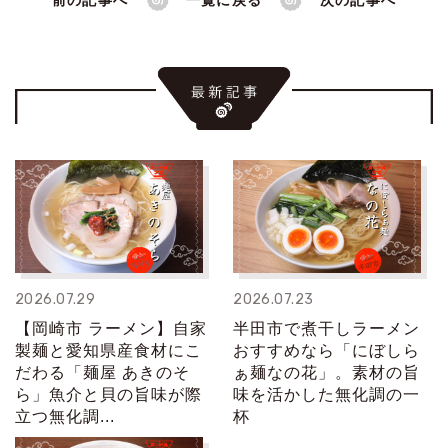
前の記事へ
一覧に戻る
次の記事へ
2026.07.29
2026.07.23
【岡崎市 ラーメン】自家
半田市で煮干しラーメン
製麺と愛知県産食材にこ
おすすめなら「にぼしら
だわる「麺屋 あきのそ
ぁ麺なの花」。素材の旨
ら」魚介と貝の旨味が際
味を活かした無化調の一
立つ無化調...
杯