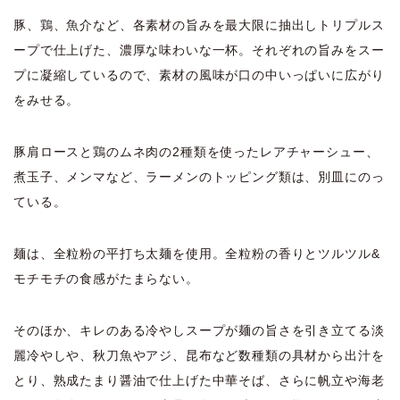
豚、鶏、魚介など、各素材の旨みを最大限に抽出しトリプルス
ープで仕上げた、濃厚な味わいな一杯。それぞれの旨みをスー
プに凝縮しているので、素材の風味が口の中いっぱいに広がり
をみせる。
豚肩ロースと鶏のムネ肉の2種類を使ったレアチャーシュー、
煮玉子、メンマなど、ラーメンのトッピング類は、別皿にのっ
ている。
麺は、全粒粉の平打ち太麺を使用。全粒粉の香りとツルツル&
モチモチの食感がたまらない。
そのほか、キレのある冷やしスープが麺の旨さを引き立てる淡
麗冷やしや、秋刀魚やアジ、昆布など数種類の具材から出汁を
とり、熟成たまり醤油で仕上げた中華そば、さらに帆立や海老