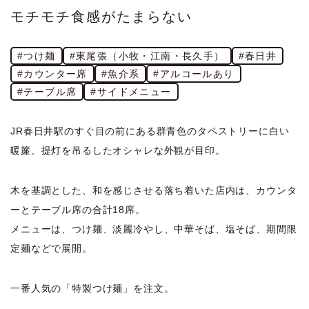
モチモチ食感がたまらない
#つけ麺
#東尾張（小牧・江南・長久手）
#春日井
#カウンター席
#魚介系
#アルコールあり
#テーブル席
#サイドメニュー
JR春日井駅のすぐ目の前にある群青色のタペストリーに白い
暖簾、提灯を吊るしたオシャレな外観が目印。
木を基調とした、和を感じさせる落ち着いた店内は、カウンタ
ーとテーブル席の合計18席。
メニューは、つけ麺、淡麗冷やし、中華そば、塩そば、期間限
定麺などで展開。
一番人気の「特製つけ麺」を注文。